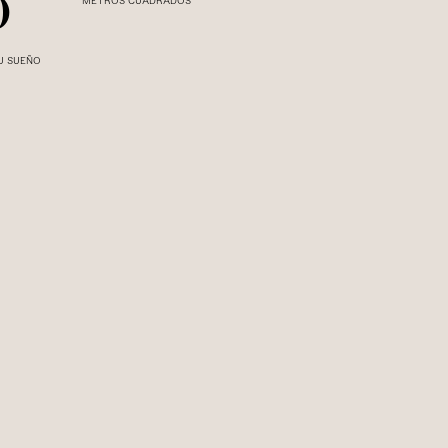
0
METROS CUADRADOS
U SUEÑO